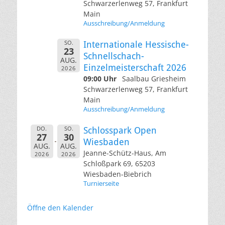
Schwarzerlenweg 57, Frankfurt
Main
Ausschreibung/Anmeldung
SO.
Internationale Hessische-
23
Schnellschach-
AUG.
Einzelmeisterschaft 2026
2026
09:00 Uhr
Saalbau Griesheim
Schwarzerlenweg 57, Frankfurt
Main
Ausschreibung/Anmeldung
DO.
SO.
Schlosspark Open
27
30
Wiesbaden
AUG.
AUG.
Jeanne-Schütz-Haus, Am
2026
2026
Schloßpark 69, 65203
Wiesbaden-Biebrich
Turnierseite
Öffne den Kalender