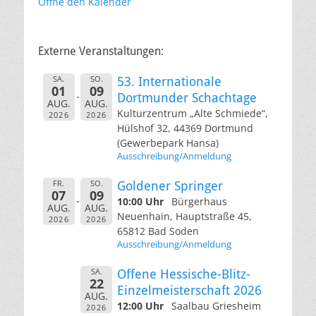
Öffne den Kalender
Externe Veranstaltungen:
SA.
SO.
53. Internationale
01
09
Dortmunder Schachtage
AUG.
AUG.
Kulturzentrum „Alte Schmiede“,
2026
2026
Hülshof 32, 44369 Dortmund
(Gewerbepark Hansa)
Ausschreibung/Anmeldung
FR.
SO.
Goldener Springer
07
09
10:00 Uhr
Bürgerhaus
AUG.
AUG.
Neuenhain, Hauptstraße 45,
2026
2026
65812 Bad Soden
Ausschreibung/Anmeldung
SA.
Offene Hessische-Blitz-
22
Einzelmeisterschaft 2026
AUG.
12:00 Uhr
Saalbau Griesheim
2026