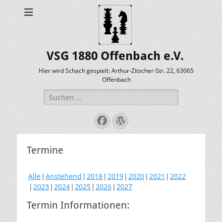
VSG 1880 Offenbach e.V.
Hier wird Schach gespielt: Arthur-Zitscher-Str. 22, 63065
Offenbach
Suche
nach:
Facebook
WordPress
Termine
Alle
Anstehend
2018
2019
2020
2021
2022
2023
2024
2025
2026
2027
Termin Informationen: