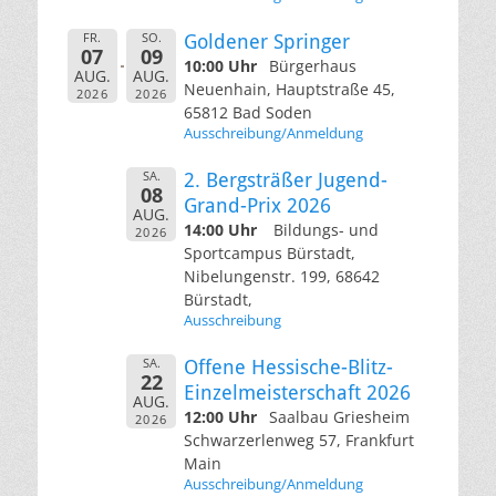
FR.
SO.
Goldener Springer
07
09
10:00 Uhr
Bürgerhaus
AUG.
AUG.
Neuenhain, Hauptstraße 45,
2026
2026
65812 Bad Soden
Ausschreibung/Anmeldung
SA.
2. Bergsträßer Jugend-
08
Grand-Prix 2026
AUG.
14:00 Uhr
Bildungs- und
2026
Sportcampus Bürstadt,
Nibelungenstr. 199, 68642
Bürstadt,
Ausschreibung
SA.
Offene Hessische-Blitz-
22
Einzelmeisterschaft 2026
AUG.
12:00 Uhr
Saalbau Griesheim
2026
Schwarzerlenweg 57, Frankfurt
Main
Ausschreibung/Anmeldung