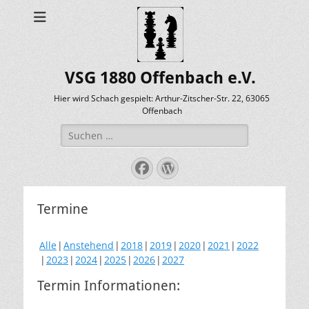
VSG 1880 Offenbach e.V.
Hier wird Schach gespielt: Arthur-Zitscher-Str. 22, 63065
Offenbach
Suche
nach:
Facebook
WordPress
Termine
Alle
Anstehend
2018
2019
2020
2021
2022
2023
2024
2025
2026
2027
Termin Informationen: