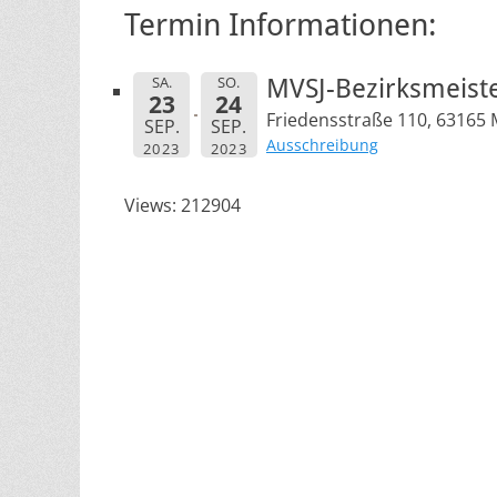
Termin Informationen:
SA.
SO.
MVSJ-Bezirksmeiste
23
24
Friedensstraße 110, 63165
SEP.
SEP.
Ausschreibung
2023
2023
Views: 212904