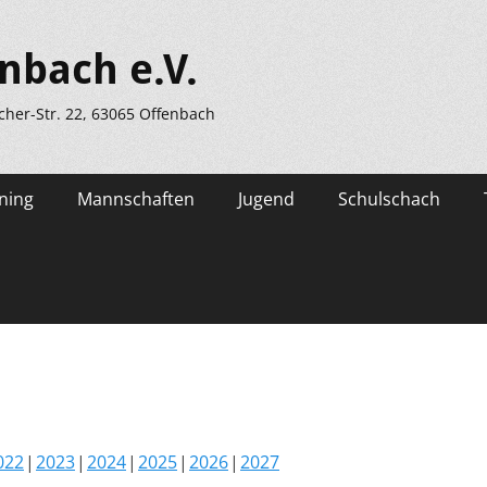
nbach e.V.
scher-Str. 22, 63065 Offenbach
ning
Mannschaften
Jugend
Schulschach
022
2023
2024
2025
2026
2027