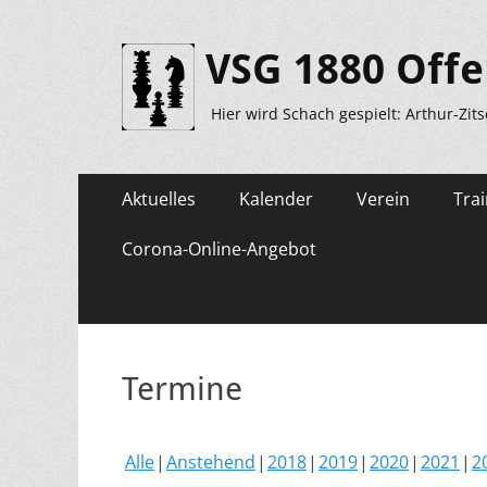
VSG 1880 Offe
Hier wird Schach gespielt: Arthur-Zit
Primäres
Zum
Aktuelles
Kalender
Verein
Trai
Inhalt
Menü
springen
Corona-Online-Angebot
Termine
Alle
Anstehend
2018
2019
2020
2021
2