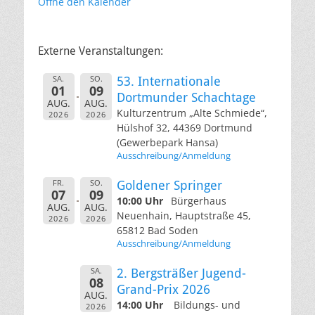
Öffne den Kalender
Externe Veranstaltungen:
SA.
SO.
53. Internationale
01
09
Dortmunder Schachtage
AUG.
AUG.
Kulturzentrum „Alte Schmiede“,
2026
2026
Hülshof 32, 44369 Dortmund
(Gewerbepark Hansa)
Ausschreibung/Anmeldung
FR.
SO.
Goldener Springer
07
09
10:00 Uhr
Bürgerhaus
AUG.
AUG.
Neuenhain, Hauptstraße 45,
2026
2026
65812 Bad Soden
Ausschreibung/Anmeldung
SA.
2. Bergsträßer Jugend-
08
Grand-Prix 2026
AUG.
14:00 Uhr
Bildungs- und
2026