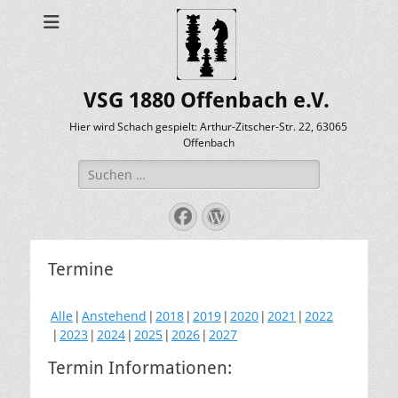
VSG 1880 Offenbach e.V.
Hier wird Schach gespielt: Arthur-Zitscher-Str. 22, 63065
Offenbach
Suche
nach:
Facebook
WordPress
Termine
Alle
Anstehend
2018
2019
2020
2021
2022
2023
2024
2025
2026
2027
Termin Informationen: