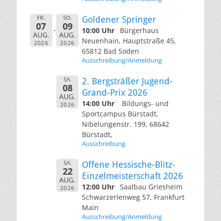
FR.
SO.
Goldener Springer
07
09
10:00 Uhr
Bürgerhaus
AUG.
AUG.
Neuenhain, Hauptstraße 45,
2026
2026
65812 Bad Soden
Ausschreibung/Anmeldung
SA.
2. Bergsträßer Jugend-
08
Grand-Prix 2026
AUG.
14:00 Uhr
Bildungs- und
2026
Sportcampus Bürstadt,
Nibelungenstr. 199, 68642
Bürstadt,
Ausschreibung
SA.
Offene Hessische-Blitz-
22
Einzelmeisterschaft 2026
AUG.
12:00 Uhr
Saalbau Griesheim
2026
Schwarzerlenweg 57, Frankfurt
Main
Ausschreibung/Anmeldung