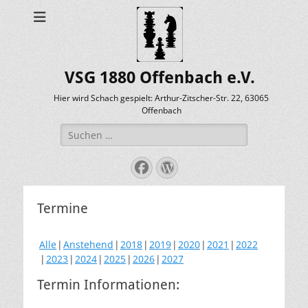
VSG 1880 Offenbach e.V.
Hier wird Schach gespielt: Arthur-Zitscher-Str. 22, 63065
Offenbach
Suche
nach:
Facebook
WordPress
Termine
Alle
Anstehend
2018
2019
2020
2021
2022
2023
2024
2025
2026
2027
Termin Informationen: