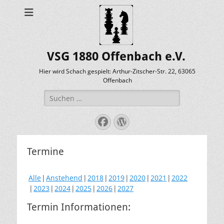
VSG 1880 Offenbach e.V.
Hier wird Schach gespielt: Arthur-Zitscher-Str. 22, 63065
Offenbach
Suche
nach:
Facebook
WordPress
Termine
Alle
Anstehend
2018
2019
2020
2021
2022
2023
2024
2025
2026
2027
Termin Informationen: