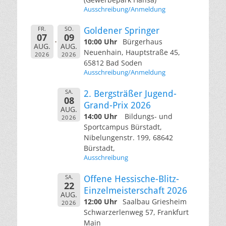
Ausschreibung/Anmeldung
FR.
SO.
Goldener Springer
07
09
10:00 Uhr
Bürgerhaus
AUG.
AUG.
Neuenhain, Hauptstraße 45,
2026
2026
65812 Bad Soden
Ausschreibung/Anmeldung
SA.
2. Bergsträßer Jugend-
08
Grand-Prix 2026
AUG.
14:00 Uhr
Bildungs- und
2026
Sportcampus Bürstadt,
Nibelungenstr. 199, 68642
Bürstadt,
Ausschreibung
SA.
Offene Hessische-Blitz-
22
Einzelmeisterschaft 2026
AUG.
12:00 Uhr
Saalbau Griesheim
2026
Schwarzerlenweg 57, Frankfurt
Main