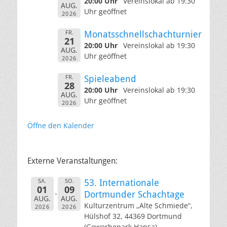
20:00 Uhr
Vereinslokal ab 19:30
AUG.
Uhr geöffnet
2026
FR.
Monatsschnellschachturnier
21
20:00 Uhr
Vereinslokal ab 19:30
AUG.
Uhr geöffnet
2026
FR.
Spieleabend
28
20:00 Uhr
Vereinslokal ab 19:30
AUG.
Uhr geöffnet
2026
Öffne den Kalender
Externe Veranstaltungen:
SA.
SO.
53. Internationale
01
09
Dortmunder Schachtage
AUG.
AUG.
Kulturzentrum „Alte Schmiede“,
2026
2026
Hülshof 32, 44369 Dortmund
(Gewerbepark Hansa)