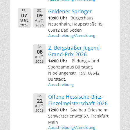
FR.
SO.
Goldener Springer
07
09
10:00 Uhr
Bürgerhaus
AUG.
AUG.
Neuenhain, Hauptstraße 45,
2026
2026
65812 Bad Soden
Ausschreibung/Anmeldung
SA.
2. Bergsträßer Jugend-
08
Grand-Prix 2026
AUG.
14:00 Uhr
Bildungs- und
2026
Sportcampus Bürstadt,
Nibelungenstr. 199, 68642
Bürstadt,
Ausschreibung
SA.
Offene Hessische-Blitz-
22
Einzelmeisterschaft 2026
AUG.
12:00 Uhr
Saalbau Griesheim
2026
Schwarzerlenweg 57, Frankfurt
Main
Ausschreibung/Anmeldung