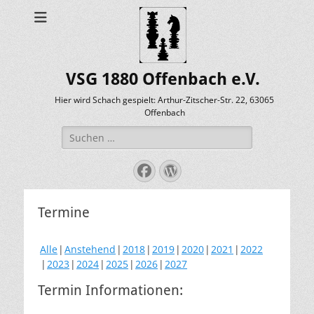
VSG 1880 Offenbach e.V.
Hier wird Schach gespielt: Arthur-Zitscher-Str. 22, 63065
Offenbach
Suche
nach:
Facebook
WordPress
Termine
Alle
Anstehend
2018
2019
2020
2021
2022
2023
2024
2025
2026
2027
Termin Informationen: