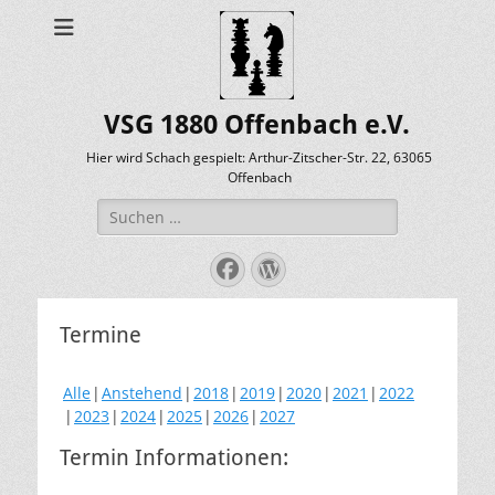
VSG 1880 Offenbach e.V.
Hier wird Schach gespielt: Arthur-Zitscher-Str. 22, 63065
Offenbach
Suche
nach:
Facebook
WordPress
Termine
Alle
Anstehend
2018
2019
2020
2021
2022
2023
2024
2025
2026
2027
Termin Informationen: