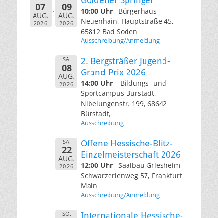
Goldener Springer
07
09
10:00 Uhr
Bürgerhaus
AUG.
AUG.
Neuenhain, Hauptstraße 45,
2026
2026
65812 Bad Soden
Ausschreibung/Anmeldung
SA.
2. Bergsträßer Jugend-
08
Grand-Prix 2026
AUG.
14:00 Uhr
Bildungs- und
2026
Sportcampus Bürstadt,
Nibelungenstr. 199, 68642
Bürstadt,
Ausschreibung
SA.
Offene Hessische-Blitz-
22
Einzelmeisterschaft 2026
AUG.
12:00 Uhr
Saalbau Griesheim
2026
Schwarzerlenweg 57, Frankfurt
Main
Ausschreibung/Anmeldung
SO.
Internationale Hessische-