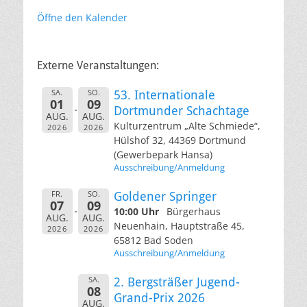
Öffne den Kalender
Externe Veranstaltungen:
SA.
SO.
53. Internationale
01
09
Dortmunder Schachtage
AUG.
AUG.
Kulturzentrum „Alte Schmiede“,
2026
2026
Hülshof 32, 44369 Dortmund
(Gewerbepark Hansa)
Ausschreibung/Anmeldung
FR.
SO.
Goldener Springer
07
09
10:00 Uhr
Bürgerhaus
AUG.
AUG.
Neuenhain, Hauptstraße 45,
2026
2026
65812 Bad Soden
Ausschreibung/Anmeldung
SA.
2. Bergsträßer Jugend-
08
Grand-Prix 2026
AUG.