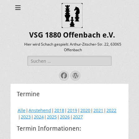
VSG 1880 Offenbach e.V.
Hier wird Schach gespielt: Arthur-Zitscher-Str. 22, 63065
Offenbach
Suche
nach:
Facebook
WordPress
Termine
Alle
Anstehend
2018
2019
2020
2021
2022
2023
2024
2025
2026
2027
Termin Informationen: