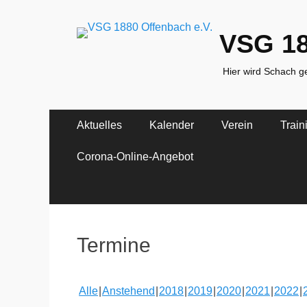
VSG 18
Hier wird Schach ge
Primäres
Zum
Aktuelles
Kalender
Verein
Train
Inhalt
Menü
springen
Corona-Online-Angebot
Termine
Alle
Anstehend
2018
2019
2020
2021
2022