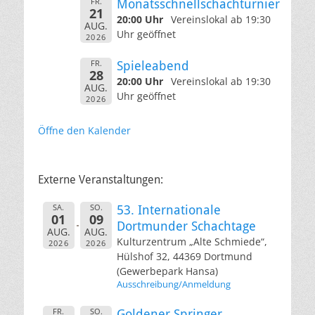
FR.
Monatsschnellschachturnier
21
20:00 Uhr
Vereinslokal ab 19:30
AUG.
Uhr geöffnet
2026
FR.
Spieleabend
28
20:00 Uhr
Vereinslokal ab 19:30
AUG.
Uhr geöffnet
2026
Öffne den Kalender
Externe Veranstaltungen:
SA.
SO.
53. Internationale
01
09
Dortmunder Schachtage
AUG.
AUG.
Kulturzentrum „Alte Schmiede“,
2026
2026
Hülshof 32, 44369 Dortmund
(Gewerbepark Hansa)
Ausschreibung/Anmeldung
FR.
SO.
Goldener Springer