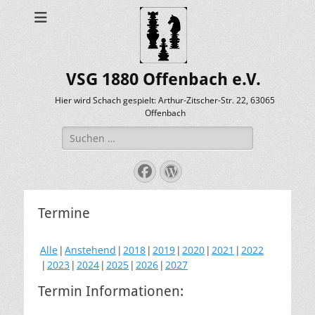
VSG 1880 Offenbach e.V.
Hier wird Schach gespielt: Arthur-Zitscher-Str. 22, 63065
Offenbach
Suche
nach:
Facebook
WordPress
Termine
Alle
Anstehend
2018
2019
2020
2021
2022
2023
2024
2025
2026
2027
Termin Informationen: