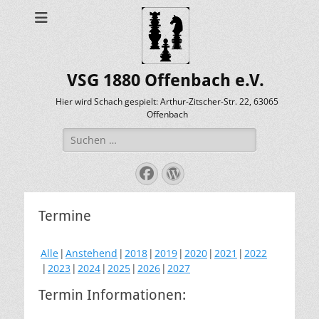
VSG 1880 Offenbach e.V.
Hier wird Schach gespielt: Arthur-Zitscher-Str. 22, 63065
Offenbach
Suche
nach:
Facebook
WordPress
Termine
Alle
Anstehend
2018
2019
2020
2021
2022
2023
2024
2025
2026
2027
Termin Informationen: