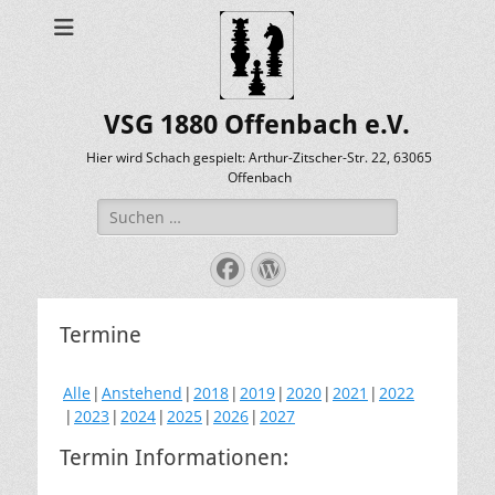
VSG 1880 Offenbach e.V.
Hier wird Schach gespielt: Arthur-Zitscher-Str. 22, 63065
Offenbach
Suche
nach:
Facebook
WordPress
Termine
Alle
Anstehend
2018
2019
2020
2021
2022
2023
2024
2025
2026
2027
Termin Informationen: