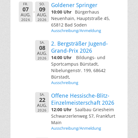
FR.
SO.
Goldener Springer
07
09
10:00 Uhr
Bürgerhaus
AUG.
AUG.
Neuenhain, Hauptstraße 45,
2026
2026
65812 Bad Soden
Ausschreibung/Anmeldung
SA.
2. Bergsträßer Jugend-
08
Grand-Prix 2026
AUG.
14:00 Uhr
Bildungs- und
2026
Sportcampus Bürstadt,
Nibelungenstr. 199, 68642
Bürstadt,
Ausschreibung
SA.
Offene Hessische-Blitz-
22
Einzelmeisterschaft 2026
AUG.
12:00 Uhr
Saalbau Griesheim
2026
Schwarzerlenweg 57, Frankfurt
Main
Ausschreibung/Anmeldung