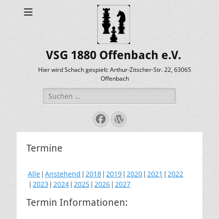
VSG 1880 Offenbach e.V.
Hier wird Schach gespielt: Arthur-Zitscher-Str. 22, 63065
Offenbach
Suche
nach:
Facebook
WordPress
Termine
Alle
Anstehend
2018
2019
2020
2021
2022
2023
2024
2025
2026
2027
Termin Informationen: