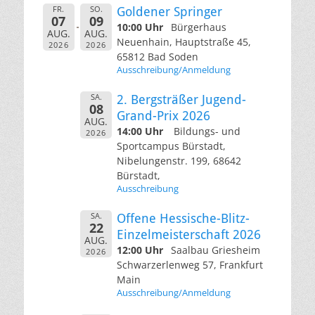
FR.
SO.
Goldener Springer
07
09
10:00 Uhr
Bürgerhaus
AUG.
AUG.
Neuenhain, Hauptstraße 45,
2026
2026
65812 Bad Soden
Ausschreibung/Anmeldung
SA.
2. Bergsträßer Jugend-
08
Grand-Prix 2026
AUG.
14:00 Uhr
Bildungs- und
2026
Sportcampus Bürstadt,
Nibelungenstr. 199, 68642
Bürstadt,
Ausschreibung
SA.
Offene Hessische-Blitz-
22
Einzelmeisterschaft 2026
AUG.
12:00 Uhr
Saalbau Griesheim
2026
Schwarzerlenweg 57, Frankfurt
Main
Ausschreibung/Anmeldung