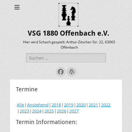
VSG 1880 Offenbach e.V.
Hier wird Schach gespielt: Arthur-Zitscher-Str. 22, 63065
Offenbach
Suche
nach:
Facebook
WordPress
Termine
Alle
Anstehend
2018
2019
2020
2021
2022
2023
2024
2025
2026
2027
Termin Informationen: