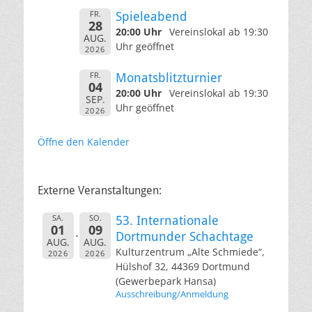
FR.
Spieleabend
28
20:00 Uhr
Vereinslokal ab 19:30
AUG.
Uhr geöffnet
2026
FR.
Monatsblitzturnier
04
20:00 Uhr
Vereinslokal ab 19:30
SEP.
Uhr geöffnet
2026
Öffne den Kalender
Externe Veranstaltungen:
SA.
SO.
53. Internationale
01
09
Dortmunder Schachtage
AUG.
AUG.
Kulturzentrum „Alte Schmiede“,
2026
2026
Hülshof 32, 44369 Dortmund
(Gewerbepark Hansa)
Ausschreibung/Anmeldung