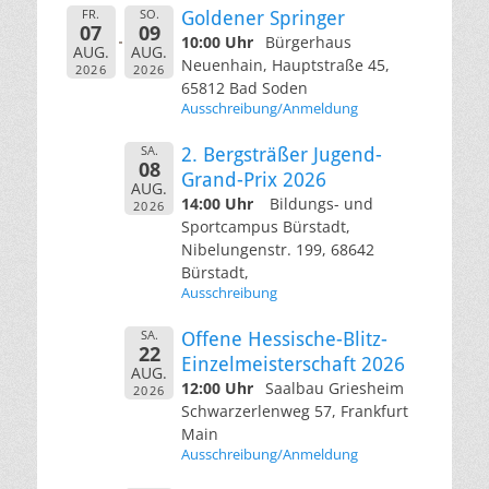
FR.
SO.
Goldener Springer
07
09
10:00 Uhr
Bürgerhaus
AUG.
AUG.
Neuenhain, Hauptstraße 45,
2026
2026
65812 Bad Soden
Ausschreibung/Anmeldung
SA.
2. Bergsträßer Jugend-
08
Grand-Prix 2026
AUG.
14:00 Uhr
Bildungs- und
2026
Sportcampus Bürstadt,
Nibelungenstr. 199, 68642
Bürstadt,
Ausschreibung
SA.
Offene Hessische-Blitz-
22
Einzelmeisterschaft 2026
AUG.
12:00 Uhr
Saalbau Griesheim
2026
Schwarzerlenweg 57, Frankfurt
Main
Ausschreibung/Anmeldung