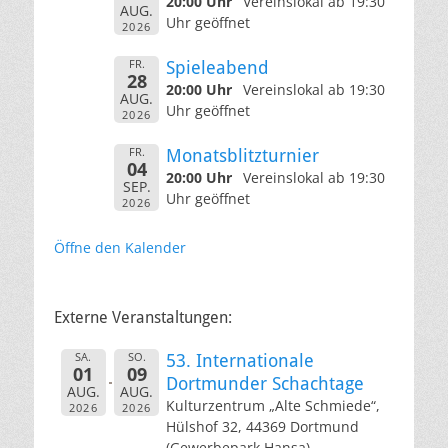
20:00 Uhr
Vereinslokal ab 19:30
AUG.
Uhr geöffnet
2026
FR.
Spieleabend
28
20:00 Uhr
Vereinslokal ab 19:30
AUG.
Uhr geöffnet
2026
FR.
Monatsblitzturnier
04
20:00 Uhr
Vereinslokal ab 19:30
SEP.
Uhr geöffnet
2026
Öffne den Kalender
Externe Veranstaltungen:
SA.
SO.
53. Internationale
01
09
Dortmunder Schachtage
AUG.
AUG.
Kulturzentrum „Alte Schmiede“,
2026
2026
Hülshof 32, 44369 Dortmund
(Gewerbepark Hansa)