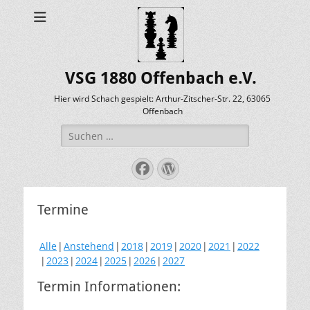
VSG 1880 Offenbach e.V.
Hier wird Schach gespielt: Arthur-Zitscher-Str. 22, 63065
Offenbach
Suche
nach:
Facebook
WordPress
Termine
Alle
Anstehend
2018
2019
2020
2021
2022
2023
2024
2025
2026
2027
Termin Informationen: