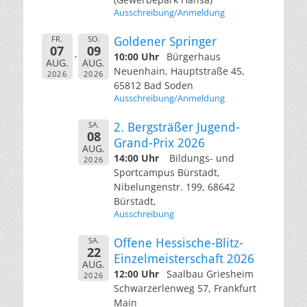
Ausschreibung/Anmeldung
FR.
SO.
Goldener Springer
07
09
10:00 Uhr
Bürgerhaus
AUG.
AUG.
Neuenhain, Hauptstraße 45,
2026
2026
65812 Bad Soden
Ausschreibung/Anmeldung
SA.
2. Bergsträßer Jugend-
08
Grand-Prix 2026
AUG.
14:00 Uhr
Bildungs- und
2026
Sportcampus Bürstadt,
Nibelungenstr. 199, 68642
Bürstadt,
Ausschreibung
SA.
Offene Hessische-Blitz-
22
Einzelmeisterschaft 2026
AUG.
12:00 Uhr
Saalbau Griesheim
2026
Schwarzerlenweg 57, Frankfurt
Main