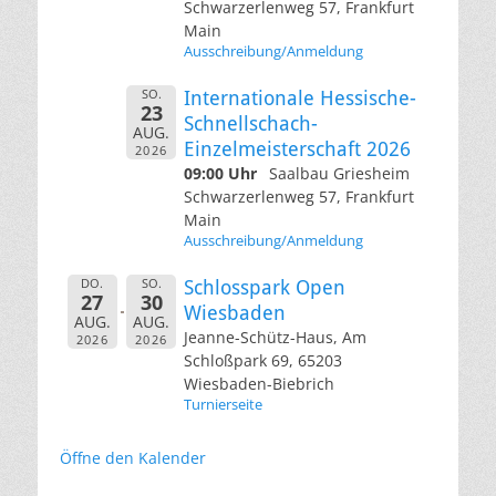
Schwarzerlenweg 57, Frankfurt
Main
Ausschreibung/Anmeldung
SO.
Internationale Hessische-
23
Schnellschach-
AUG.
Einzelmeisterschaft 2026
2026
09:00 Uhr
Saalbau Griesheim
Schwarzerlenweg 57, Frankfurt
Main
Ausschreibung/Anmeldung
DO.
SO.
Schlosspark Open
27
30
Wiesbaden
AUG.
AUG.
Jeanne-Schütz-Haus, Am
2026
2026
Schloßpark 69, 65203
Wiesbaden-Biebrich
Turnierseite
Öffne den Kalender