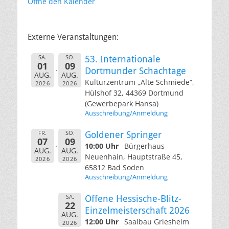
Öffne den Kalender
Externe Veranstaltungen:
SA.
SO.
53. Internationale
01
09
Dortmunder Schachtage
AUG.
AUG.
Kulturzentrum „Alte Schmiede“,
2026
2026
Hülshof 32, 44369 Dortmund
(Gewerbepark Hansa)
Ausschreibung/Anmeldung
FR.
SO.
Goldener Springer
07
09
10:00 Uhr
Bürgerhaus
AUG.
AUG.
Neuenhain, Hauptstraße 45,
2026
2026
65812 Bad Soden
Ausschreibung/Anmeldung
SA.
Offene Hessische-Blitz-
22
Einzelmeisterschaft 2026
AUG.
12:00 Uhr
Saalbau Griesheim
2026