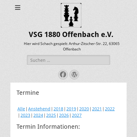
VSG 1880 Offenbach e.V.
Hier wird Schach gespielt: Arthur-Zitscher-Str. 22, 63065
Offenbach
Suche
nach:
Facebook
WordPress
Termine
Alle
Anstehend
2018
2019
2020
2021
2022
2023
2024
2025
2026
2027
Termin Informationen: