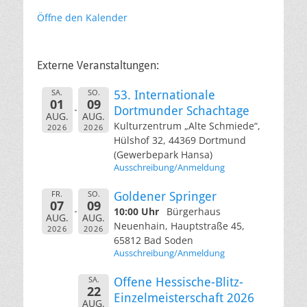
Öffne den Kalender
Externe Veranstaltungen:
SA.
SO.
53. Internationale
01
09
Dortmunder Schachtage
AUG.
AUG.
Kulturzentrum „Alte Schmiede“,
2026
2026
Hülshof 32, 44369 Dortmund
(Gewerbepark Hansa)
Ausschreibung/Anmeldung
FR.
SO.
Goldener Springer
07
09
10:00 Uhr
Bürgerhaus
AUG.
AUG.
Neuenhain, Hauptstraße 45,
2026
2026
65812 Bad Soden
Ausschreibung/Anmeldung
SA.
Offene Hessische-Blitz-
22
Einzelmeisterschaft 2026
AUG.