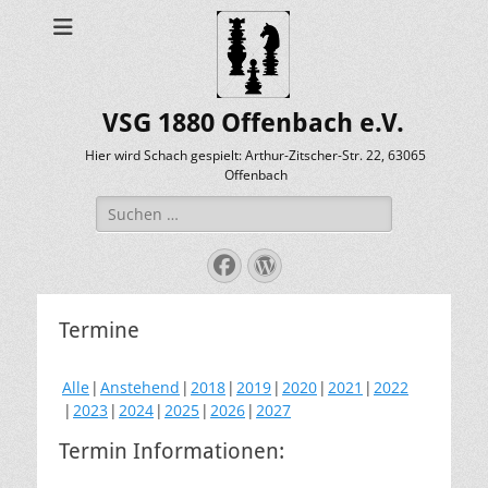
VSG 1880 Offenbach e.V.
Hier wird Schach gespielt: Arthur-Zitscher-Str. 22, 63065
Offenbach
Suche
nach:
Facebook
WordPress
Termine
Alle
Anstehend
2018
2019
2020
2021
2022
2023
2024
2025
2026
2027
Termin Informationen: