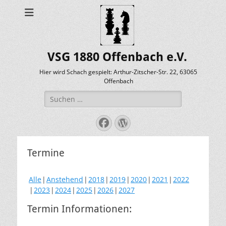
VSG 1880 Offenbach e.V.
Hier wird Schach gespielt: Arthur-Zitscher-Str. 22, 63065
Offenbach
Suche
nach:
Facebook
WordPress
Termine
Alle
Anstehend
2018
2019
2020
2021
2022
2023
2024
2025
2026
2027
Termin Informationen: