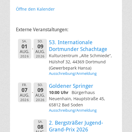
Öffne den Kalender
Externe Veranstaltungen:
SA.
SO.
53. Internationale
01
09
Dortmunder Schachtage
AUG.
AUG.
Kulturzentrum „Alte Schmiede“,
2026
2026
Hülshof 32, 44369 Dortmund
(Gewerbepark Hansa)
Ausschreibung/Anmeldung
FR.
SO.
Goldener Springer
07
09
10:00 Uhr
Bürgerhaus
AUG.
AUG.
Neuenhain, Hauptstraße 45,
2026
2026
65812 Bad Soden
Ausschreibung/Anmeldung
SA.
2. Bergsträßer Jugend-
08
Grand-Prix 2026
AUG.