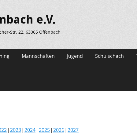
nbach e.V.
scher-Str. 22, 63065 Offenbach
ning
Mannschaften
Jugend
Schulschach
022
2023
2024
2025
2026
2027