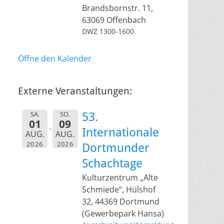
Brandsbornstr. 11,
63069 Offenbach
DWZ 1300-1600
Öffne den Kalender
Externe Veranstaltungen:
SA.
SO.
53.
01
09
Internationale
AUG.
AUG.
2026
2026
Dortmunder
Schachtage
Kulturzentrum „Alte
Schmiede“, Hülshof
32, 44369 Dortmund
(Gewerbepark Hansa)