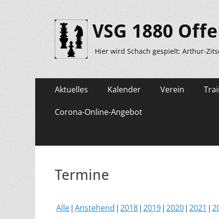
VSG 1880 Offe
Hier wird Schach gespielt: Arthur-Zit
Primäres
Zum
Aktuelles
Kalender
Verein
Trai
Inhalt
Menü
springen
Corona-Online-Angebot
Termine
Alle
Anstehend
2018
2019
2020
2021
2