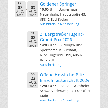
FR.
SO.
Goldener Springer
07
09
10:00 Uhr
Bürgerhaus
AUG.
AUG.
Neuenhain, Hauptstraße 45,
2026
2026
65812 Bad Soden
Ausschreibung/Anmeldung
SA.
2. Bergsträßer Jugend-
08
Grand-Prix 2026
AUG.
14:00 Uhr
Bildungs- und
2026
Sportcampus Bürstadt,
Nibelungenstr. 199, 68642
Bürstadt,
Ausschreibung
SA.
Offene Hessische-Blitz-
22
Einzelmeisterschaft 2026
AUG.
12:00 Uhr
Saalbau Griesheim
2026
Schwarzerlenweg 57, Frankfurt
Main
Ausschreibung/Anmeldung