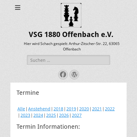
VSG 1880 Offenbach e.V.
Hier wird Schach gespielt: Arthur-Zitscher-Str. 22, 63065
Offenbach
Suche
nach:
Facebook
WordPress
Termine
Alle
Anstehend
2018
2019
2020
2021
2022
2023
2024
2025
2026
2027
Termin Informationen: