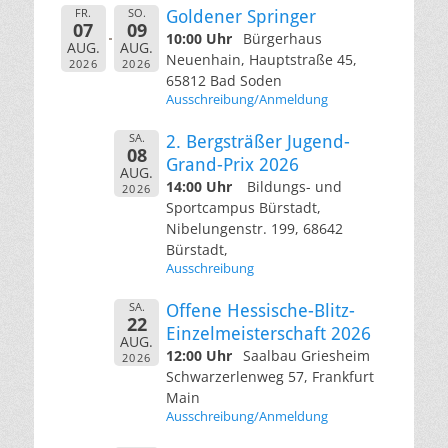
FR.
SO.
Goldener Springer
07
09
10:00 Uhr
Bürgerhaus
AUG.
AUG.
Neuenhain, Hauptstraße 45,
2026
2026
65812 Bad Soden
Ausschreibung/Anmeldung
SA.
2. Bergsträßer Jugend-
08
Grand-Prix 2026
AUG.
14:00 Uhr
Bildungs- und
2026
Sportcampus Bürstadt,
Nibelungenstr. 199, 68642
Bürstadt,
Ausschreibung
SA.
Offene Hessische-Blitz-
22
Einzelmeisterschaft 2026
AUG.
12:00 Uhr
Saalbau Griesheim
2026
Schwarzerlenweg 57, Frankfurt
Main
Ausschreibung/Anmeldung