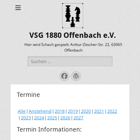
VSG 1880 Offenbach e.V.
Hier wird Schach gespielt: Arthur-Zitscher-Str. 22, 63065
Offenbach
Suche
nach:
Facebook
WordPress
Termine
Alle
Anstehend
2018
2019
2020
2021
2022
2023
2024
2025
2026
2027
Termin Informationen: