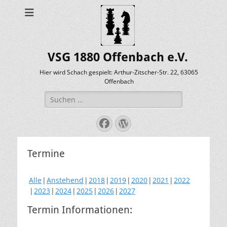
VSG 1880 Offenbach e.V.
Hier wird Schach gespielt: Arthur-Zitscher-Str. 22, 63065
Offenbach
Suche
nach:
Facebook
WordPress
Termine
Alle
Anstehend
2018
2019
2020
2021
2022
2023
2024
2025
2026
2027
Termin Informationen: