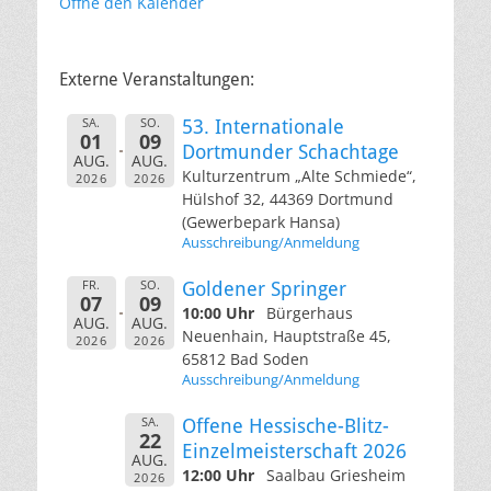
Öffne den Kalender
Externe Veranstaltungen:
SA.
SO.
53. Internationale
01
09
Dortmunder Schachtage
AUG.
AUG.
Kulturzentrum „Alte Schmiede“,
2026
2026
Hülshof 32, 44369 Dortmund
(Gewerbepark Hansa)
Ausschreibung/Anmeldung
FR.
SO.
Goldener Springer
07
09
10:00 Uhr
Bürgerhaus
AUG.
AUG.
Neuenhain, Hauptstraße 45,
2026
2026
65812 Bad Soden
Ausschreibung/Anmeldung
SA.
Offene Hessische-Blitz-
22
Einzelmeisterschaft 2026
AUG.
12:00 Uhr
Saalbau Griesheim
2026