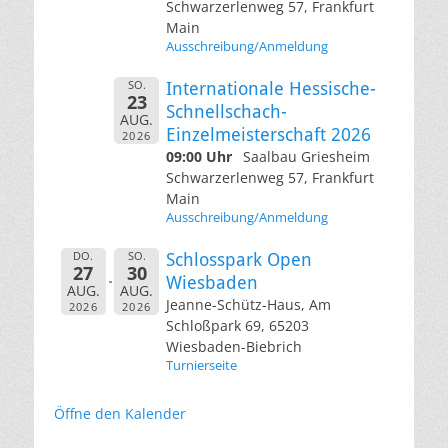
Schwarzerlenweg 57, Frankfurt
Main
Ausschreibung/Anmeldung
SO.
Internationale Hessische-
23
Schnellschach-
AUG.
Einzelmeisterschaft 2026
2026
09:00 Uhr
Saalbau Griesheim
Schwarzerlenweg 57, Frankfurt
Main
Ausschreibung/Anmeldung
DO.
SO.
Schlosspark Open
27
30
Wiesbaden
AUG.
AUG.
Jeanne-Schütz-Haus, Am
2026
2026
Schloßpark 69, 65203
Wiesbaden-Biebrich
Turnierseite
Öffne den Kalender