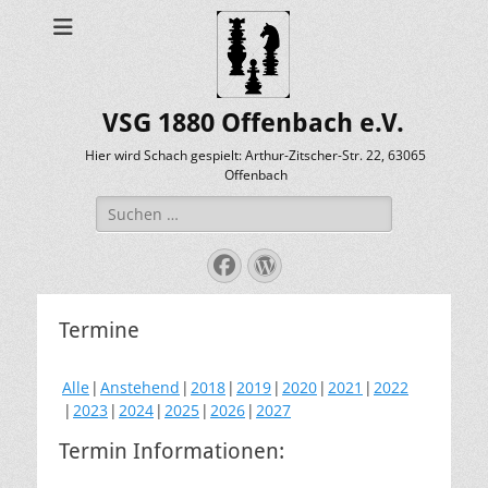
VSG 1880 Offenbach e.V.
Hier wird Schach gespielt: Arthur-Zitscher-Str. 22, 63065
Offenbach
Suche
nach:
Facebook
WordPress
Termine
Alle
Anstehend
2018
2019
2020
2021
2022
2023
2024
2025
2026
2027
Termin Informationen: