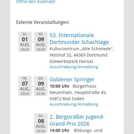
Öffne den Kalender
Externe Veranstaltungen:
SA.
SO.
53. Internationale
01
09
Dortmunder Schachtage
AUG.
AUG.
Kulturzentrum „Alte Schmiede“,
2026
2026
Hülshof 32, 44369 Dortmund
(Gewerbepark Hansa)
Ausschreibung/Anmeldung
FR.
SO.
Goldener Springer
07
09
10:00 Uhr
Bürgerhaus
AUG.
AUG.
Neuenhain, Hauptstraße 45,
2026
2026
65812 Bad Soden
Ausschreibung/Anmeldung
SA.
2. Bergsträßer Jugend-
08
Grand-Prix 2026
AUG.
14:00 Uhr
Bildungs- und
2026