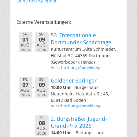
Öffne den Kalender
Externe Veranstaltungen:
SA.
SO.
53. Internationale
01
09
Dortmunder Schachtage
AUG.
AUG.
Kulturzentrum „Alte Schmiede“,
2026
2026
Hülshof 32, 44369 Dortmund
(Gewerbepark Hansa)
Ausschreibung/Anmeldung
FR.
SO.
Goldener Springer
07
09
10:00 Uhr
Bürgerhaus
AUG.
AUG.
Neuenhain, Hauptstraße 45,
2026
2026
65812 Bad Soden
Ausschreibung/Anmeldung
SA.
2. Bergsträßer Jugend-
08
Grand-Prix 2026
AUG.
14:00 Uhr
Bildungs- und
2026