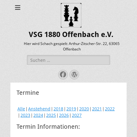
VSG 1880 Offenbach e.V.
Hier wird Schach gespielt: Arthur-Zitscher-Str. 22, 63065
Offenbach
Suche
nach:
Facebook
WordPress
Termine
Alle
Anstehend
2018
2019
2020
2021
2022
2023
2024
2025
2026
2027
Termin Informationen: