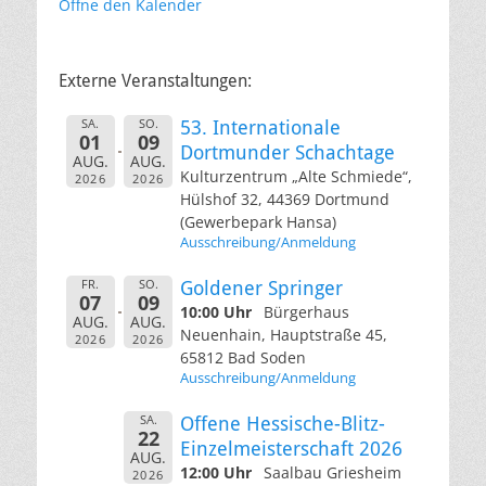
Öffne den Kalender
Externe Veranstaltungen:
SA.
SO.
53. Internationale
01
09
Dortmunder Schachtage
AUG.
AUG.
Kulturzentrum „Alte Schmiede“,
2026
2026
Hülshof 32, 44369 Dortmund
(Gewerbepark Hansa)
Ausschreibung/Anmeldung
FR.
SO.
Goldener Springer
07
09
10:00 Uhr
Bürgerhaus
AUG.
AUG.
Neuenhain, Hauptstraße 45,
2026
2026
65812 Bad Soden
Ausschreibung/Anmeldung
SA.
Offene Hessische-Blitz-
22
Einzelmeisterschaft 2026
AUG.
12:00 Uhr
Saalbau Griesheim
2026