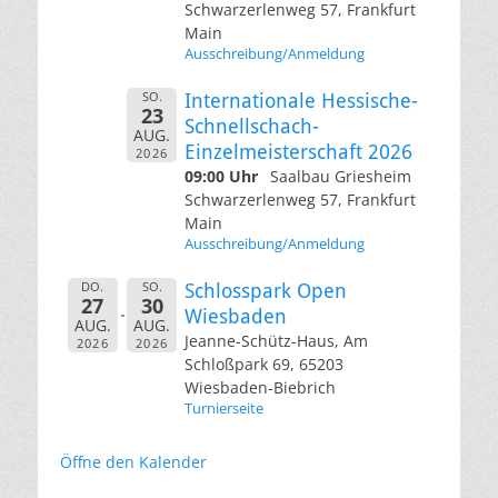
Schwarzerlenweg 57, Frankfurt
Main
Ausschreibung/Anmeldung
SO.
Internationale Hessische-
23
Schnellschach-
AUG.
Einzelmeisterschaft 2026
2026
09:00 Uhr
Saalbau Griesheim
Schwarzerlenweg 57, Frankfurt
Main
Ausschreibung/Anmeldung
DO.
SO.
Schlosspark Open
27
30
Wiesbaden
AUG.
AUG.
Jeanne-Schütz-Haus, Am
2026
2026
Schloßpark 69, 65203
Wiesbaden-Biebrich
Turnierseite
Öffne den Kalender