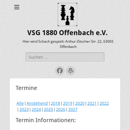
VSG 1880 Offenbach e.V.
Hier wird Schach gespielt: Arthur-Zitscher-Str. 22, 63065
Offenbach
Suche
nach:
Facebook
WordPress
Termine
Alle
Anstehend
2018
2019
2020
2021
2022
2023
2024
2025
2026
2027
Termin Informationen: