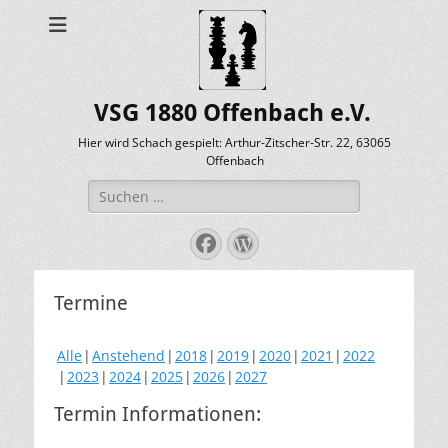
VSG 1880 Offenbach e.V.
Hier wird Schach gespielt: Arthur-Zitscher-Str. 22, 63065
Offenbach
Suche
nach:
Facebook
WordPress
Termine
Alle
Anstehend
2018
2019
2020
2021
2022
2023
2024
2025
2026
2027
Termin Informationen: