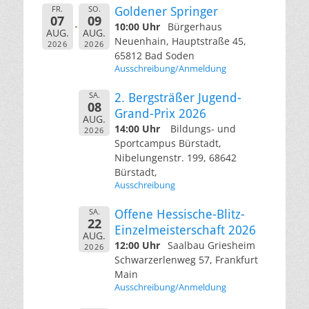
FR.
SO.
Goldener Springer
07
09
10:00 Uhr
Bürgerhaus
AUG.
AUG.
Neuenhain, Hauptstraße 45,
2026
2026
65812 Bad Soden
Ausschreibung/Anmeldung
SA.
2. Bergsträßer Jugend-
08
Grand-Prix 2026
AUG.
14:00 Uhr
Bildungs- und
2026
Sportcampus Bürstadt,
Nibelungenstr. 199, 68642
Bürstadt,
Ausschreibung
SA.
Offene Hessische-Blitz-
22
Einzelmeisterschaft 2026
AUG.
12:00 Uhr
Saalbau Griesheim
2026
Schwarzerlenweg 57, Frankfurt
Main
Ausschreibung/Anmeldung