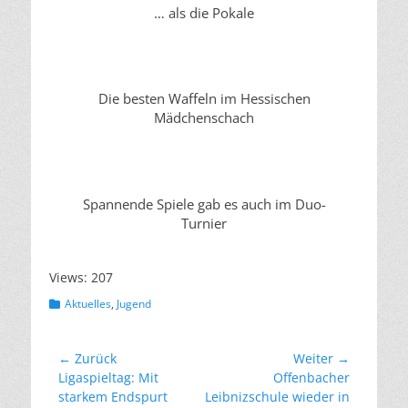
… als die Pokale
Die besten Waffeln im Hessischen
Mädchenschach
Spannende Spiele gab es auch im Duo-
Turnier
Views: 207
Kategorien
Aktuelles
,
Jugend
Beitragsnavigation
← Zurück
Weiter →
Vorheriger
Nächster
Ligaspieltag: Mit
Offenbacher
Beitrag:
Beitrag:
starkem Endspurt
Leibnizschule wieder in