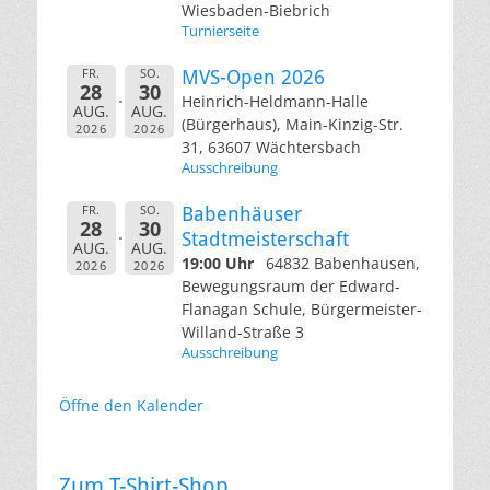
Wiesbaden-Biebrich
Turnierseite
FR.
SO.
MVS-Open 2026
28
30
Heinrich-Heldmann-Halle
AUG.
AUG.
(Bürgerhaus), Main-Kinzig-Str.
2026
2026
31, 63607 Wächtersbach
Ausschreibung
FR.
SO.
Babenhäuser
28
30
Stadtmeisterschaft
AUG.
AUG.
19:00 Uhr
64832 Babenhausen,
2026
2026
Bewegungsraum der Edward-
Flanagan Schule, Bürgermeister-
Willand-Straße 3
Ausschreibung
Öffne den Kalender
Zum T-Shirt-Shop