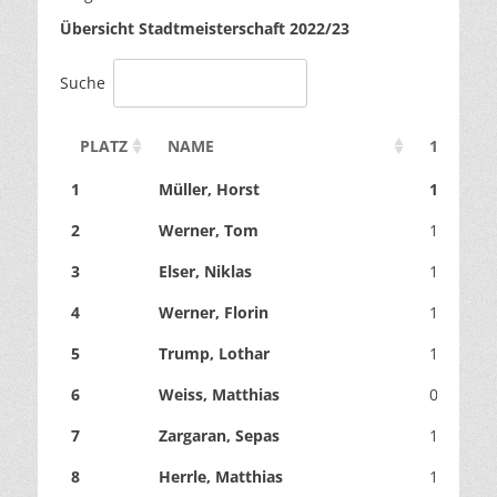
Übersicht Stadtmeisterschaft 2022/23
Suche
PLATZ
NAME
1
2
1
Müller, Horst
1
1
2
Werner, Tom
1
1
3
Elser, Niklas
1
1
4
Werner, Florin
1
0
5
Trump, Lothar
1
1
6
Weiss, Matthias
0
1
7
Zargaran, Sepas
1
0
8
Herrle, Matthias
1
1