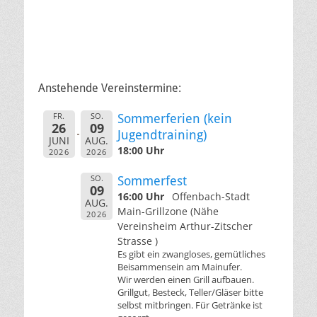
Anstehende Vereinstermine:
FR.
SO.
Sommerferien (kein
26
09
Jugendtraining)
JUNI
AUG.
18:00 Uhr
2026
2026
SO.
Sommerfest
09
16:00 Uhr
Offenbach-Stadt
AUG.
Main-Grillzone (Nähe
2026
Vereinsheim Arthur-Zitscher
Strasse )
Es gibt ein zwangloses, gemütliches
Beisammensein am Mainufer.
Wir werden einen Grill aufbauen.
Grillgut, Besteck, Teller/Gläser bitte
selbst mitbringen. Für Getränke ist