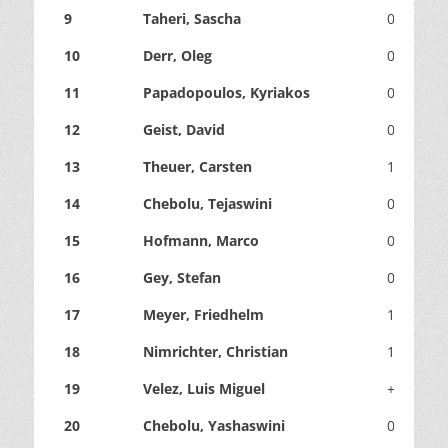
9
Taheri, Sascha
0
0
10
Derr, Oleg
0
0
11
Papadopoulos, Kyriakos
0
1
12
Geist, David
0
1
13
Theuer, Carsten
1
0
14
Chebolu, Tejaswini
0
1
15
Hofmann, Marco
0
+
16
Gey, Stefan
0
0
17
Meyer, Friedhelm
1
0
18
Nimrichter, Christian
1
1
19
Velez, Luis Miguel
+
0
20
Chebolu, Yashaswini
0
0