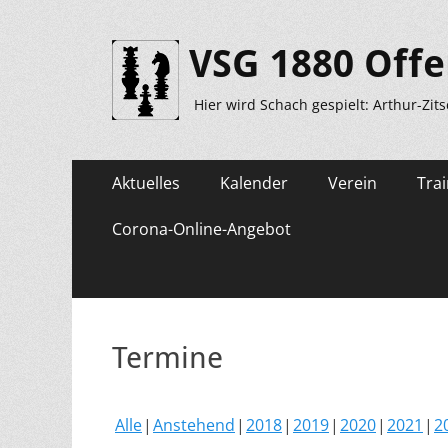
VSG 1880 Offe
Hier wird Schach gespielt: Arthur-Zit
Primäres
Zum
Aktuelles
Kalender
Verein
Trai
Inhalt
Menü
springen
Corona-Online-Angebot
Termine
Alle
Anstehend
2018
2019
2020
2021
2