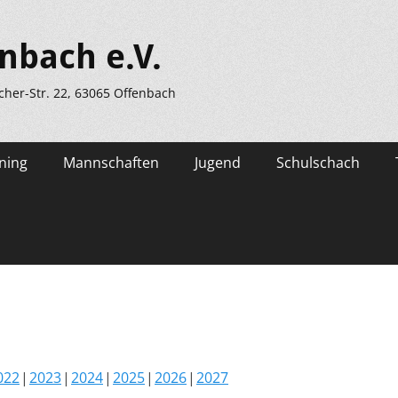
nbach e.V.
scher-Str. 22, 63065 Offenbach
ning
Mannschaften
Jugend
Schulschach
022
2023
2024
2025
2026
2027