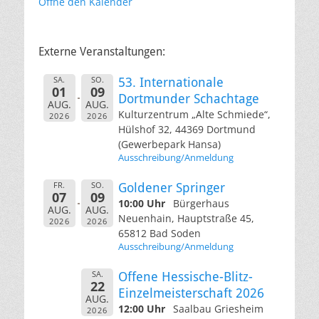
Öffne den Kalender
Externe Veranstaltungen:
SA.
SO.
53. Internationale
01
09
Dortmunder Schachtage
AUG.
AUG.
Kulturzentrum „Alte Schmiede“,
2026
2026
Hülshof 32, 44369 Dortmund
(Gewerbepark Hansa)
Ausschreibung/Anmeldung
FR.
SO.
Goldener Springer
07
09
10:00 Uhr
Bürgerhaus
AUG.
AUG.
Neuenhain, Hauptstraße 45,
2026
2026
65812 Bad Soden
Ausschreibung/Anmeldung
SA.
Offene Hessische-Blitz-
22
Einzelmeisterschaft 2026
AUG.
12:00 Uhr
Saalbau Griesheim
2026