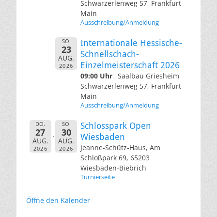
Schwarzerlenweg 57, Frankfurt
Main
Ausschreibung/Anmeldung
SO.
Internationale Hessische-
23
Schnellschach-
AUG.
Einzelmeisterschaft 2026
2026
09:00 Uhr
Saalbau Griesheim
Schwarzerlenweg 57, Frankfurt
Main
Ausschreibung/Anmeldung
DO.
SO.
Schlosspark Open
27
30
Wiesbaden
AUG.
AUG.
Jeanne-Schütz-Haus, Am
2026
2026
Schloßpark 69, 65203
Wiesbaden-Biebrich
Turnierseite
Öffne den Kalender