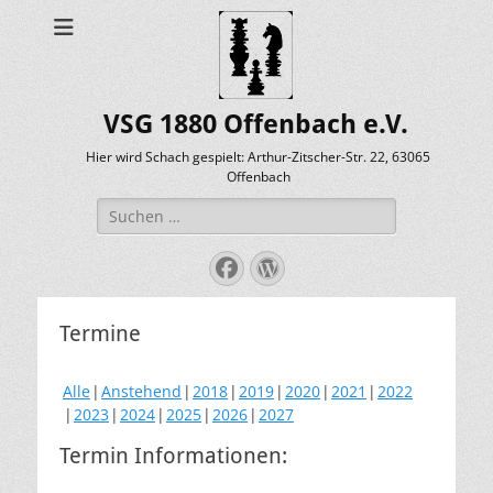
VSG 1880 Offenbach e.V.
Hier wird Schach gespielt: Arthur-Zitscher-Str. 22, 63065
Offenbach
Suche
nach:
Facebook
WordPress
Termine
Alle
Anstehend
2018
2019
2020
2021
2022
2023
2024
2025
2026
2027
Termin Informationen: