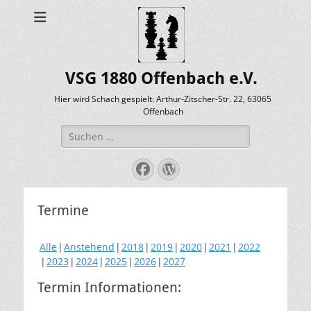
VSG 1880 Offenbach e.V.
Hier wird Schach gespielt: Arthur-Zitscher-Str. 22, 63065
Offenbach
Suche
nach:
Facebook
WordPress
Termine
Alle
Anstehend
2018
2019
2020
2021
2022
2023
2024
2025
2026
2027
Termin Informationen: