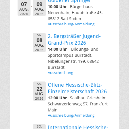
Goldener Springer
07
09
10:00 Uhr
Bürgerhaus
AUG.
AUG.
Neuenhain, Hauptstraße 45,
2026
2026
65812 Bad Soden
Ausschreibung/Anmeldung
SA.
2. Bergsträßer Jugend-
08
Grand-Prix 2026
AUG.
14:00 Uhr
Bildungs- und
2026
Sportcampus Bürstadt,
Nibelungenstr. 199, 68642
Bürstadt,
Ausschreibung
SA.
Offene Hessische-Blitz-
22
Einzelmeisterschaft 2026
AUG.
12:00 Uhr
Saalbau Griesheim
2026
Schwarzerlenweg 57, Frankfurt
Main
Ausschreibung/Anmeldung
SO.
Internationale Hessische-