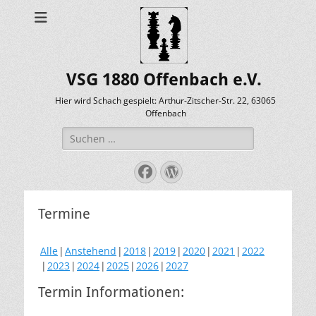
VSG 1880 Offenbach e.V.
Hier wird Schach gespielt: Arthur-Zitscher-Str. 22, 63065
Offenbach
Suche
nach:
Facebook
WordPress
Termine
Alle
Anstehend
2018
2019
2020
2021
2022
2023
2024
2025
2026
2027
Termin Informationen: