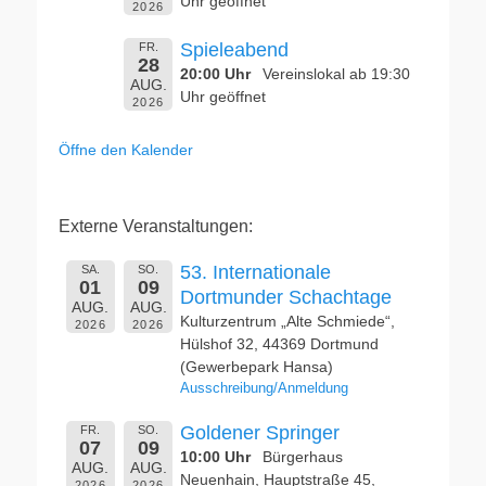
Uhr geöffnet
2026
Spieleabend
FR.
28
20:00 Uhr
Vereinslokal ab 19:30
AUG.
Uhr geöffnet
2026
Öffne den Kalender
Externe Veranstaltungen:
53. Internationale
SA.
SO.
01
09
Dortmunder Schachtage
AUG.
AUG.
Kulturzentrum „Alte Schmiede“,
2026
2026
Hülshof 32, 44369 Dortmund
(Gewerbepark Hansa)
Ausschreibung/Anmeldung
Goldener Springer
FR.
SO.
07
09
10:00 Uhr
Bürgerhaus
AUG.
AUG.
Neuenhain, Hauptstraße 45,
2026
2026