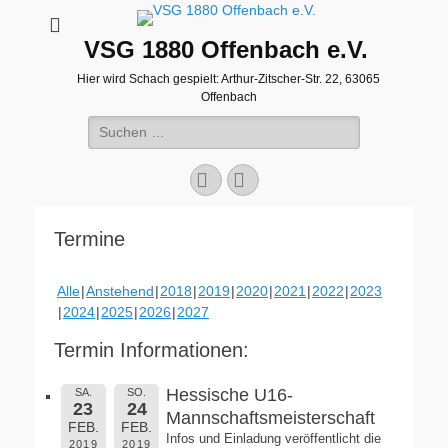
VSG 1880 Offenbach e.V.
Hier wird Schach gespielt: Arthur-Zitscher-Str. 22, 63065
Offenbach
Suche
nach:
Facebook
WordPress
Termine
Alle
Anstehend
2018
2019
2020
2021
2022
2023
2024
2025
2026
2027
Termin Informationen:
Hessische U16-
SA.
SO.
23
24
Mannschaftsmeisterschaft
FEB.
FEB.
Infos und Einladung veröffentlicht die
2019
2019