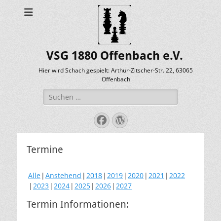
VSG 1880 Offenbach e.V.
Hier wird Schach gespielt: Arthur-Zitscher-Str. 22, 63065
Offenbach
Suche
nach:
Facebook
WordPress
Termine
Alle
Anstehend
2018
2019
2020
2021
2022
2023
2024
2025
2026
2027
Termin Informationen: