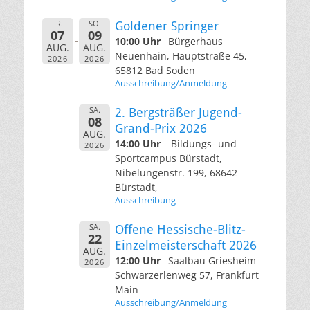
FR.
SO.
Goldener Springer
07
09
10:00 Uhr
Bürgerhaus
AUG.
AUG.
Neuenhain, Hauptstraße 45,
2026
2026
65812 Bad Soden
Ausschreibung/Anmeldung
SA.
2. Bergsträßer Jugend-
08
Grand-Prix 2026
AUG.
14:00 Uhr
Bildungs- und
2026
Sportcampus Bürstadt,
Nibelungenstr. 199, 68642
Bürstadt,
Ausschreibung
SA.
Offene Hessische-Blitz-
22
Einzelmeisterschaft 2026
AUG.
12:00 Uhr
Saalbau Griesheim
2026
Schwarzerlenweg 57, Frankfurt
Main
Ausschreibung/Anmeldung