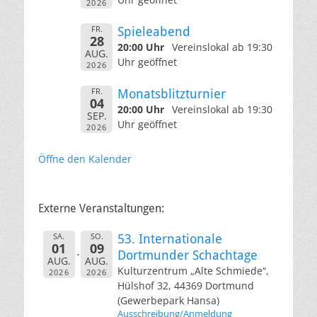
2026
FR.
Spieleabend
28
20:00 Uhr
Vereinslokal ab 19:30
AUG.
Uhr geöffnet
2026
FR.
Monatsblitzturnier
04
20:00 Uhr
Vereinslokal ab 19:30
SEP.
Uhr geöffnet
2026
Öffne den Kalender
Externe Veranstaltungen:
SA.
SO.
53. Internationale
01
09
Dortmunder Schachtage
AUG.
AUG.
Kulturzentrum „Alte Schmiede“,
2026
2026
Hülshof 32, 44369 Dortmund
(Gewerbepark Hansa)
Ausschreibung/Anmeldung