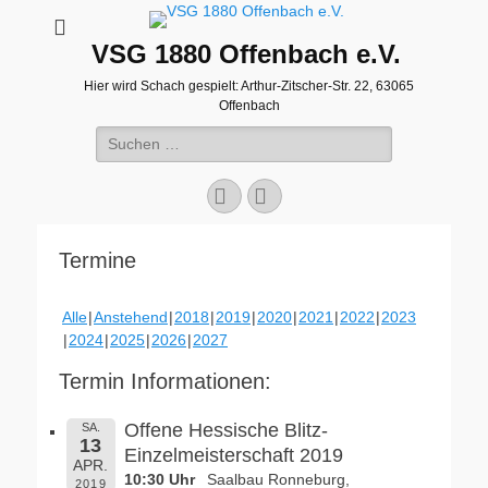
VSG 1880 Offenbach e.V.
Hier wird Schach gespielt: Arthur-Zitscher-Str. 22, 63065
Offenbach
Suche
nach:
Facebook
WordPress
Termine
Alle
Anstehend
2018
2019
2020
2021
2022
2023
2024
2025
2026
2027
Termin Informationen:
Offene Hessische Blitz-
SA.
13
Einzelmeisterschaft 2019
APR.
10:30 Uhr
Saalbau Ronneburg,
2019