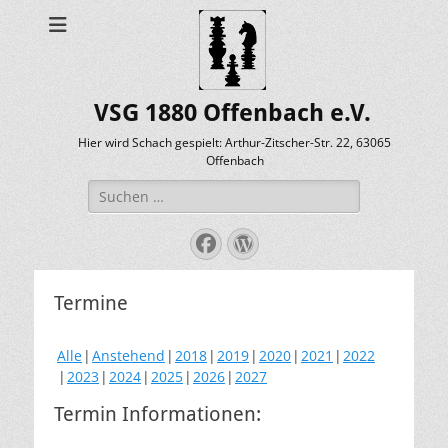
VSG 1880 Offenbach e.V.
Hier wird Schach gespielt: Arthur-Zitscher-Str. 22, 63065
Offenbach
Suche
nach:
Facebook
WordPress
Termine
Alle
Anstehend
2018
2019
2020
2021
2022
2023
2024
2025
2026
2027
Termin Informationen: