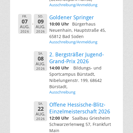
Ausschreibung/Anmeldung
FR.
SO.
Goldener Springer
07
09
10:00 Uhr
Bürgerhaus
AUG.
AUG.
Neuenhain, Hauptstraße 45,
2026
2026
65812 Bad Soden
Ausschreibung/Anmeldung
SA.
2. Bergsträßer Jugend-
08
Grand-Prix 2026
AUG.
14:00 Uhr
Bildungs- und
2026
Sportcampus Bürstadt,
Nibelungenstr. 199, 68642
Bürstadt,
Ausschreibung
SA.
Offene Hessische-Blitz-
22
Einzelmeisterschaft 2026
AUG.
12:00 Uhr
Saalbau Griesheim
2026
Schwarzerlenweg 57, Frankfurt
Main