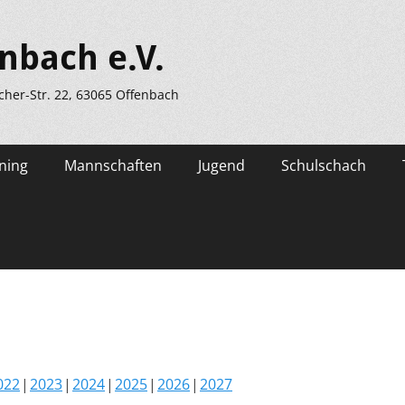
nbach e.V.
scher-Str. 22, 63065 Offenbach
ning
Mannschaften
Jugend
Schulschach
022
2023
2024
2025
2026
2027