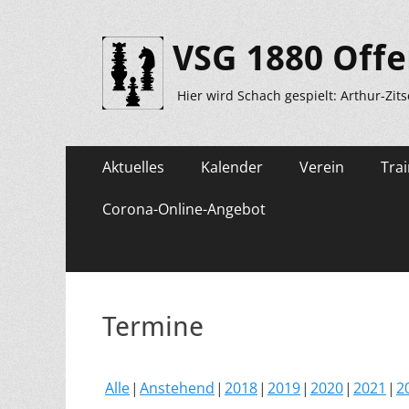
VSG 1880 Offe
Hier wird Schach gespielt: Arthur-Zit
Primäres
Zum
Aktuelles
Kalender
Verein
Trai
Inhalt
Menü
springen
Corona-Online-Angebot
Termine
Alle
Anstehend
2018
2019
2020
2021
2