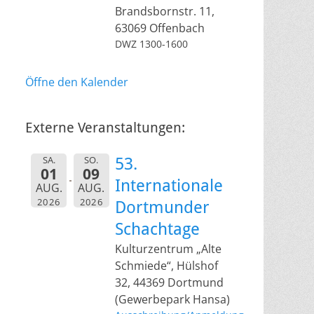
Brandsbornstr. 11,
63069 Offenbach
DWZ 1300-1600
Öffne den Kalender
Externe Veranstaltungen:
SA.
SO.
53.
01
09
Internationale
AUG.
AUG.
2026
2026
Dortmunder
Schachtage
Kulturzentrum „Alte
Schmiede“, Hülshof
32, 44369 Dortmund
(Gewerbepark Hansa)