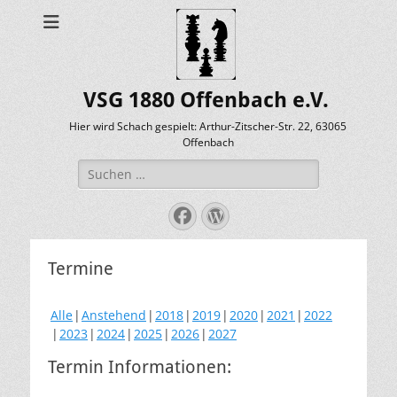
VSG 1880 Offenbach e.V.
Hier wird Schach gespielt: Arthur-Zitscher-Str. 22, 63065
Offenbach
Suche
nach:
Facebook
WordPress
Termine
Alle
Anstehend
2018
2019
2020
2021
2022
2023
2024
2025
2026
2027
Termin Informationen: