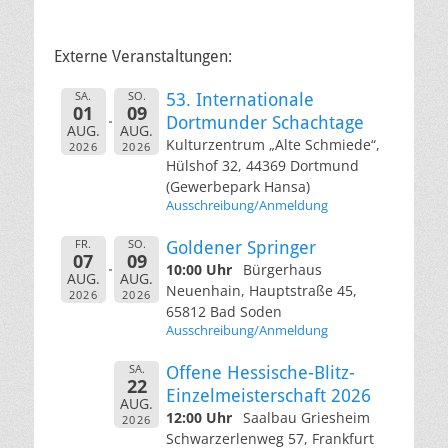
Externe Veranstaltungen:
SA.
SO.
53. Internationale
01
09
Dortmunder Schachtage
AUG.
AUG.
Kulturzentrum „Alte Schmiede“,
2026
2026
Hülshof 32, 44369 Dortmund
(Gewerbepark Hansa)
Ausschreibung/Anmeldung
FR.
SO.
Goldener Springer
07
09
10:00 Uhr
Bürgerhaus
AUG.
AUG.
Neuenhain, Hauptstraße 45,
2026
2026
65812 Bad Soden
Ausschreibung/Anmeldung
SA.
Offene Hessische-Blitz-
22
Einzelmeisterschaft 2026
AUG.
12:00 Uhr
Saalbau Griesheim
2026
Schwarzerlenweg 57, Frankfurt