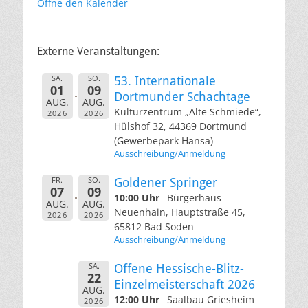
Öffne den Kalender
Externe Veranstaltungen:
SA.
SO.
53. Internationale
01
09
Dortmunder Schachtage
AUG.
AUG.
Kulturzentrum „Alte Schmiede“,
2026
2026
Hülshof 32, 44369 Dortmund
(Gewerbepark Hansa)
Ausschreibung/Anmeldung
FR.
SO.
Goldener Springer
07
09
10:00 Uhr
Bürgerhaus
AUG.
AUG.
Neuenhain, Hauptstraße 45,
2026
2026
65812 Bad Soden
Ausschreibung/Anmeldung
SA.
Offene Hessische-Blitz-
22
Einzelmeisterschaft 2026
AUG.
12:00 Uhr
Saalbau Griesheim
2026