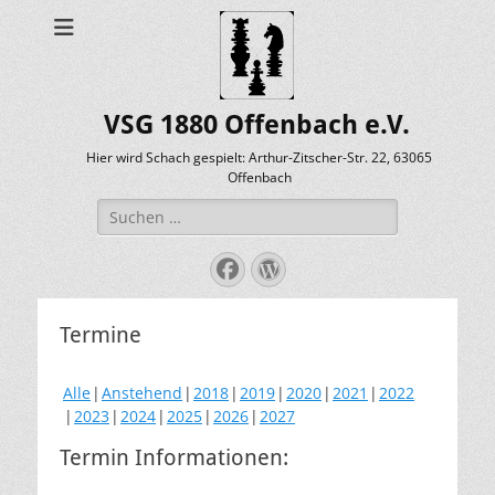
VSG 1880 Offenbach e.V.
Hier wird Schach gespielt: Arthur-Zitscher-Str. 22, 63065
Offenbach
Suche
nach:
Facebook
WordPress
Termine
Alle
Anstehend
2018
2019
2020
2021
2022
2023
2024
2025
2026
2027
Termin Informationen: