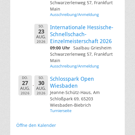
Schwarzerlenweg 57, Frankfurt
Main
Ausschreibung/Anmeldung
SO.
Internationale Hessische-
23
Schnellschach-
AUG.
Einzelmeisterschaft 2026
2026
09:00 Uhr
Saalbau Griesheim
Schwarzerlenweg 57, Frankfurt
Main
Ausschreibung/Anmeldung
DO.
SO.
Schlosspark Open
27
30
Wiesbaden
AUG.
AUG.
Jeanne-Schütz-Haus, Am
2026
2026
Schloßpark 69, 65203
Wiesbaden-Biebrich
Turnierseite
Öffne den Kalender