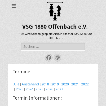
VSG 1880 Offenbach e.V.
Hier wird Schach gespielt: Arthur-Zitscher-Str. 22, 63065
Offenbach
Suche
nach:
Facebook
WordPress
Termine
Alle
Anstehend
2018
2019
2020
2021
2022
2023
2024
2025
2026
2027
Termin Informationen: