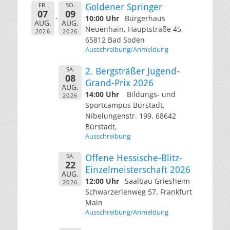
FR.
SO.
Goldener Springer
07
09
10:00 Uhr
Bürgerhaus
AUG.
AUG.
Neuenhain, Hauptstraße 45,
2026
2026
65812 Bad Soden
Ausschreibung/Anmeldung
SA.
2. Bergsträßer Jugend-
08
Grand-Prix 2026
AUG.
14:00 Uhr
Bildungs- und
2026
Sportcampus Bürstadt,
Nibelungenstr. 199, 68642
Bürstadt,
Ausschreibung
SA.
Offene Hessische-Blitz-
22
Einzelmeisterschaft 2026
AUG.
12:00 Uhr
Saalbau Griesheim
2026
Schwarzerlenweg 57, Frankfurt
Main
Ausschreibung/Anmeldung