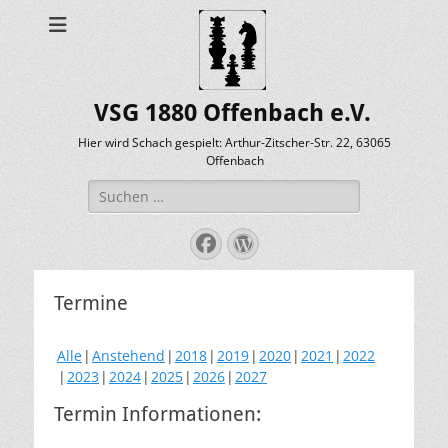
VSG 1880 Offenbach e.V.
Hier wird Schach gespielt: Arthur-Zitscher-Str. 22, 63065
Offenbach
Suche
nach:
Facebook
WordPress
Termine
Alle
Anstehend
2018
2019
2020
2021
2022
2023
2024
2025
2026
2027
Termin Informationen: