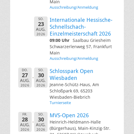
Main
Ausschreibung/Anmeldung
SO.
Internationale Hessische-
23
Schnellschach-
AUG.
Einzelmeisterschaft 2026
2026
09:00 Uhr
Saalbau Griesheim
Schwarzerlenweg 57, Frankfurt
Main
Ausschreibung/Anmeldung
DO.
SO.
Schlosspark Open
27
30
Wiesbaden
AUG.
AUG.
Jeanne-Schütz-Haus, Am
2026
2026
Schloßpark 69, 65203
Wiesbaden-Biebrich
Turnierseite
FR.
SO.
MVS-Open 2026
28
30
Heinrich-Heldmann-Halle
AUG.
AUG.
(Bürgerhaus), Main-Kinzig-Str.
2026
2026