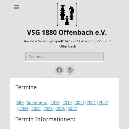
VSG 1880 Offenbach e.V.
Hier wird Schach gespielt: Arthur-Zitscher-Str. 22, 63065
Offenbach
Suche
nach:
Facebook
WordPress
Termine
Alle
Anstehend
2018
2019
2020
2021
2022
2023
2024
2025
2026
2027
Termin Informationen: