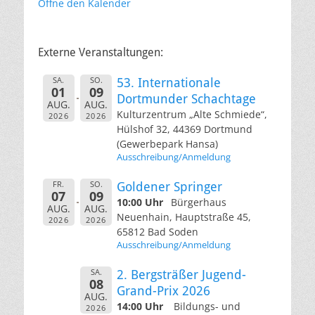
Öffne den Kalender
Externe Veranstaltungen:
SA.
SO.
53. Internationale
01
09
Dortmunder Schachtage
AUG.
AUG.
Kulturzentrum „Alte Schmiede“,
2026
2026
Hülshof 32, 44369 Dortmund
(Gewerbepark Hansa)
Ausschreibung/Anmeldung
FR.
SO.
Goldener Springer
07
09
10:00 Uhr
Bürgerhaus
AUG.
AUG.
Neuenhain, Hauptstraße 45,
2026
2026
65812 Bad Soden
Ausschreibung/Anmeldung
SA.
2. Bergsträßer Jugend-
08
Grand-Prix 2026
AUG.
14:00 Uhr
Bildungs- und
2026