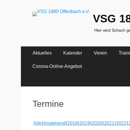
VSG 18
Hier wird Schach ge
Primäres
Zum
Aktuelles
Kalender
Verein
Train
Inhalt
Menü
springen
Corona-Online-Angebot
Termine
Alle
Anstehend
2018
2019
2020
2021
2022