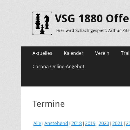
VSG 1880 Offe
Hier wird Schach gespielt: Arthur-Zit
Primäres
Zum
Aktuelles
Kalender
Verein
Trai
Inhalt
Menü
springen
Corona-Online-Angebot
Termine
Alle
Anstehend
2018
2019
2020
2021
2