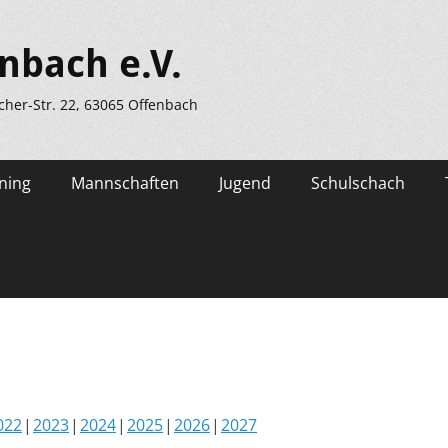
nbach e.V.
scher-Str. 22, 63065 Offenbach
ning
Mannschaften
Jugend
Schulschach
022
2023
2024
2025
2026
2027