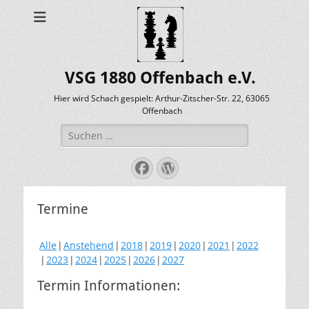
VSG 1880 Offenbach e.V.
Hier wird Schach gespielt: Arthur-Zitscher-Str. 22, 63065
Offenbach
Suche
nach:
Facebook
WordPress
Termine
Alle
Anstehend
2018
2019
2020
2021
2022
2023
2024
2025
2026
2027
Termin Informationen: