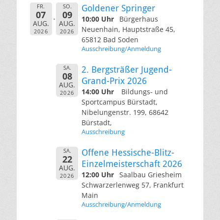
FR.
SO.
Goldener Springer
07
09
10:00 Uhr
Bürgerhaus
AUG.
AUG.
Neuenhain, Hauptstraße 45,
2026
2026
65812 Bad Soden
Ausschreibung/Anmeldung
SA.
2. Bergsträßer Jugend-
08
Grand-Prix 2026
AUG.
14:00 Uhr
Bildungs- und
2026
Sportcampus Bürstadt,
Nibelungenstr. 199, 68642
Bürstadt,
Ausschreibung
SA.
Offene Hessische-Blitz-
22
Einzelmeisterschaft 2026
AUG.
12:00 Uhr
Saalbau Griesheim
2026
Schwarzerlenweg 57, Frankfurt
Main
Ausschreibung/Anmeldung