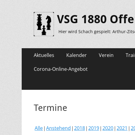
VSG 1880 Offe
Hier wird Schach gespielt: Arthur-Zit
Primäres
Zum
Aktuelles
Kalender
Verein
Trai
Inhalt
Menü
springen
Corona-Online-Angebot
Termine
Alle
Anstehend
2018
2019
2020
2021
2