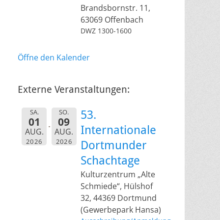
Brandsbornstr. 11,
63069 Offenbach
DWZ 1300-1600
Öffne den Kalender
Externe Veranstaltungen:
SA.
SO.
53.
01
09
Internationale
AUG.
AUG.
2026
2026
Dortmunder
Schachtage
Kulturzentrum „Alte
Schmiede“, Hülshof
32, 44369 Dortmund
(Gewerbepark Hansa)