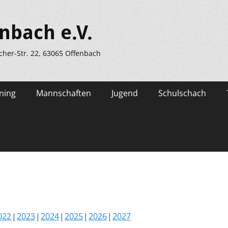
nbach e.V.
scher-Str. 22, 63065 Offenbach
ning
Mannschaften
Jugend
Schulschach
022
2023
2024
2025
2026
2027