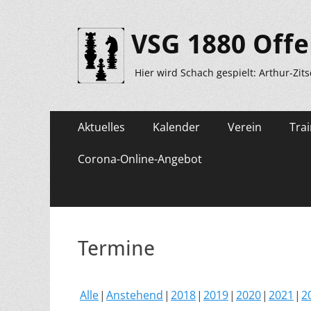
VSG 1880 Offe
Hier wird Schach gespielt: Arthur-Zit
Primäres
Zum
Aktuelles
Kalender
Verein
Trai
Inhalt
Menü
springen
Corona-Online-Angebot
Termine
Alle
Anstehend
2018
2019
2020
2021
2