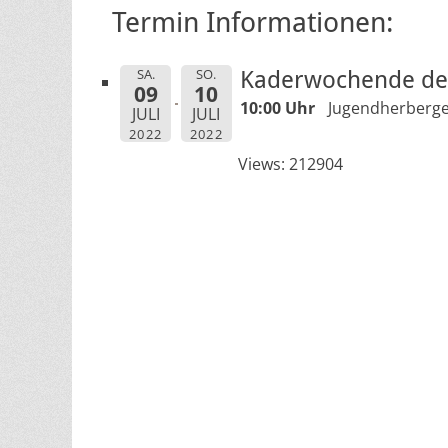
Termin Informationen:
SA.
SO.
Kaderwochende des
09
10
10:00 Uhr
Jugendherberg
JULI
JULI
2022
2022
Views: 212904