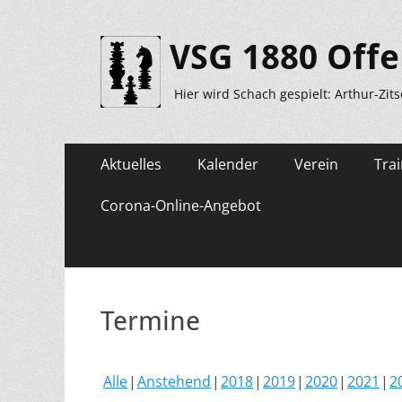
VSG 1880 Offe
Hier wird Schach gespielt: Arthur-Zit
Primäres
Zum
Aktuelles
Kalender
Verein
Trai
Inhalt
Menü
springen
Corona-Online-Angebot
Termine
Alle
Anstehend
2018
2019
2020
2021
2