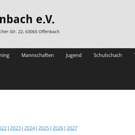
nbach e.V.
scher-Str. 22, 63065 Offenbach
ning
Mannschaften
Jugend
Schulschach
022
2023
2024
2025
2026
2027